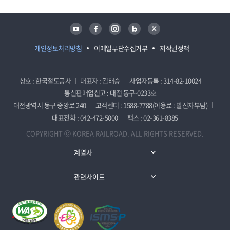
유튜브
페이스북
인스타그램
블로그
트위터
개인정보처리방침
이메일무단수집거부
저작권정책
상호 : 한국철도공사
대표자 : 김태승
사업자등록 : 314-82-10024
통신판매업신고 : 대전 동구-0233호
대전광역시 동구 중앙로 240
고객센터 : 1588-7788(이용료 : 발신자부담)
대표전화 : 042-472-5000
팩스 : 02-361-8385
COPYRIGHT ⓒ KOREA RAILROAD. ALL RIGHTS RESERVED.
계열사
관련사이트