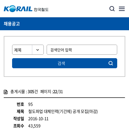
채용공고
검색
총게시물 :
305
건 페이지 :
22
/31
게시물 목록
코레일소개_경영공시_채용공고 목록 - 정보 제공
번호
95
제목
철도파업 대체인력(기간제) 공개 모집(마감)
작성일
2016-10-11
조회수
43,559