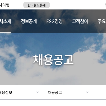
차여행
한국철도통계
사소개
정보공개
ESG경영
고객참여
주요
황
조직현황
채용정보
채용공고
채용정보
채용공고