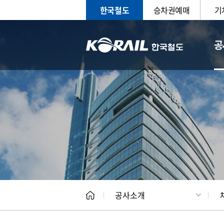
한국철도
승차권예매
기
공
CEO
일반현
공사소개