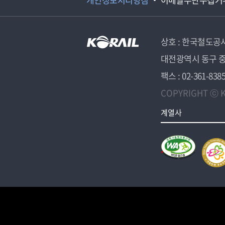
상호 : 한국철도공
대전광역시 동구 중
팩스 : 02-361-838
COPYRIGHT ⓒ K
계열사