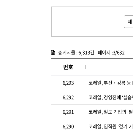
총게시물 :
6,313
건 페이지 :
3
/632
번호
6,293
코레일, 부산‧강릉 등 
6,292
코레일, 경영진에 ‘실습형
6,291
코레일, 철도 기업의 ‘
6,290
코레일, 임직원 ‘걷기 