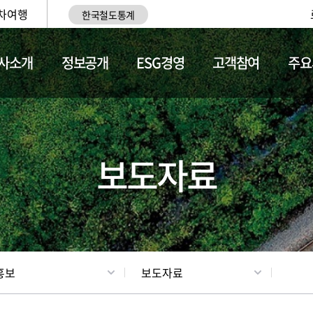
차여행
한국철도통계
사소개
정보공개
ESG경영
고객참여
주요
업
갤러리
기차소개
보도자료
홍보
보도자료