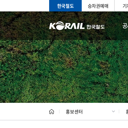
한국철도
승차권예매
기
공
홍보
문화사
홍보센터