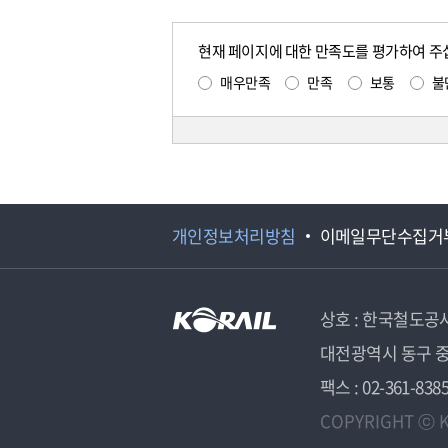
현재 페이지에 대한 만족도를 평가하여 주
매우만족
만족
보통
불
개인정보처리방침
이메일무단수집거
상호 : 한국철도공
대전광역시 동구 중
팩스 : 02-361-838
COPYRIGHT ⓒ K