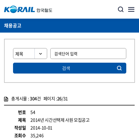
채용공고
검색
총게시물 :
304
건 페이지 :
26
/31
게시물 목록
코레일소개_경영공시_채용공고 목록 - 정보 제공
번호
54
제목
2014년 시간선택제 사원 모집공고
작성일
2014-10-01
조회수
35,246