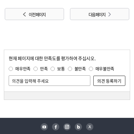
이전 페이지
다음 페이지
현재 페이지에 대한 만족도를 평가하여 주십시오.
콘텐츠 만족도 조사
만족도 조사
매우만족
만족
보통
불만족
매우불만족
담당자 정보
담당자 정보
유튜브
페이스북
인스타그램
블로그
트위터