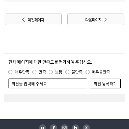
이전 페이지
다음 페이지
현재 페이지에 대한 만족도를 평가하여 주십시오.
콘텐츠 만족도 조사
만족도 조사
매우만족
만족
보통
불만족
매우불만족
담당자 정보
담당자 정보
유튜브
페이스북
인스타그램
블로그
트위터