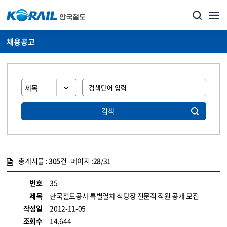
채용공고
검색
총게시물 :
305
건 페이지 :
28
/31
게시물 목록
코레일소개_경영공시_채용공고 목록 - 정보 제공
번호
35
제목
한국철도공사 특별열차 식당장 전문직 직원 공개 모집
작성일
2012-11-05
조회수
14,644