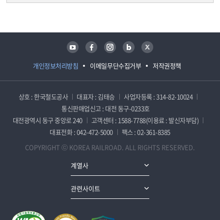
담당자 정보
담당자 정보
유튜브
페이스북
인스타그램
블로그
트위터
개인정보처리방침
이메일무단수집거부
저작권정책
상호 : 한국철도공사
대표자 : 김태승
사업자등록 : 314-82-10024
통신판매업신고 : 대전 동구-0233호
대전광역시 동구 중앙로 240
고객센터 : 1588-7788(이용료 : 발신자부담)
대표전화 : 042-472-5000
팩스 : 02-361-8385
COPYRIGHT ⓒ KOREA RAILROAD. ALL RIGHTS RESERVED.
계열사
관련사이트