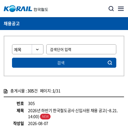
채용공고
검색
총게시물 :
305
건 페이지 :
1
/31
게시물 목록
코레일소개_경영공시_채용공고 목록 - 정보 제공
번호
305
제목
2026년 하반기 한국철도공사 신입사원 채용 공고(~8.21.
14:00)
작성일
2026-08-07