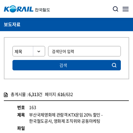
보도자료
검색
총게시물 :
6,313
건 페이지 :
616
/632
게시물 목록
뉴스·홍보_보도자료 목록 - 정보 제공
번호
163
제목
부산국제영화제 관람객 KTX운임 20% 할인 -
한국철도공사, 영화제 조직위와 공동마케팅
파일