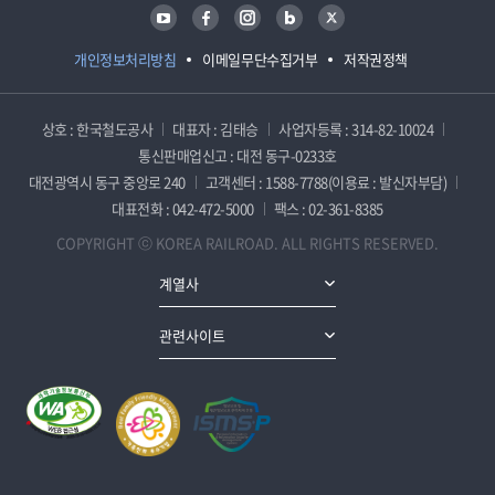
유튜브
페이스북
인스타그램
블로그
트위터
개인정보처리방침
이메일무단수집거부
저작권정책
상호 : 한국철도공사
대표자 : 김태승
사업자등록 : 314-82-10024
통신판매업신고 : 대전 동구-0233호
대전광역시 동구 중앙로 240
고객센터 : 1588-7788(이용료 : 발신자부담)
대표전화 : 042-472-5000
팩스 : 02-361-8385
COPYRIGHT ⓒ KOREA RAILROAD. ALL RIGHTS RESERVED.
계열사
관련사이트