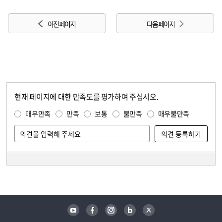
이전 페이지
다음 페이지
현재 페이지에 대한 만족도를 평가하여 주십시오.
콘텐츠 만족도 조사
만족도 조사
매우만족
만족
보통
불만족
매우불만족
담당자 정보
담당자 정보
유튜브
페이스북
인스타그램
블로그
트위터