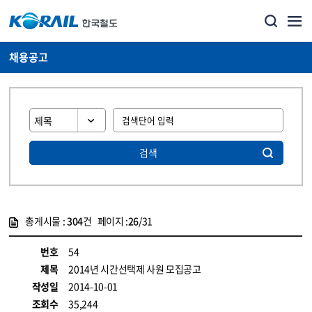
채용공고
검색
총게시물 :
304
건 페이지 :
26
/31
게시물 목록
코레일소개_경영공시_채용공고 목록 - 정보 제공
번호
54
제목
2014년 시간선택제 사원 모집공고
작성일
2014-10-01
조회수
35,244