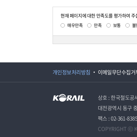
현재 페이지에 대한 만족도를 평가하여 주
매우만족
만족
보통
불
개인정보처리방침
이메일무단수집거
상호 : 한국철도공
대전광역시 동구 중
팩스 : 02-361-838
COPYRIGHT ⓒ K