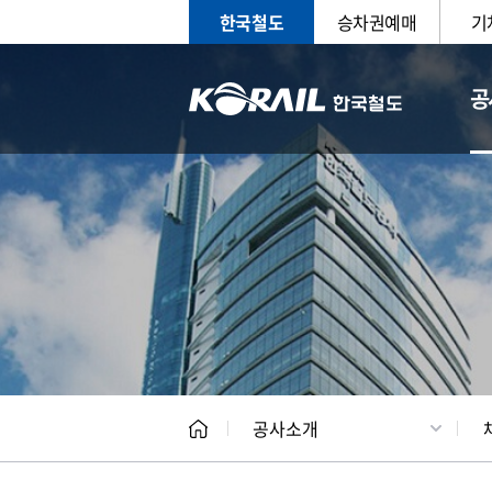
한국철도
승차권예매
기
공
CEO
일반현
공사소개