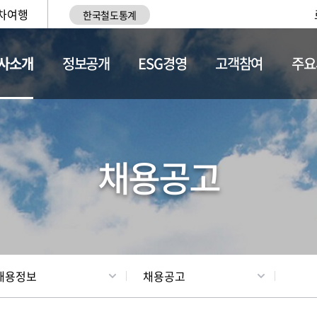
차여행
한국철도통계
사소개
정보공개
ESG경영
고객참여
주요
황
조직현황
채용정보
채용공고
채용정보
채용공고