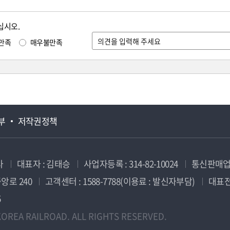
십시오.
만족
매우불만족
부
저작권정책
사
대표자 : 김태승
사업자등록 : 314-82-10024
통신판매업신
앙로 240
고객센터 : 1588-7788(이용료 : 발신자부담)
대표전화
5
OREA RAILROAD. ALL RIGHTS RESERVED.