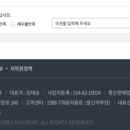
십시오.
만족
매우불만족
부
저작권정책
사
대표자 : 김태승
사업자등록 : 314-82-10024
통신판매업신
앙로 240
고객센터 : 1588-7788(이용료 : 발신자부담)
대표전화
5
OREA RAILROAD. ALL RIGHTS RESERVED.