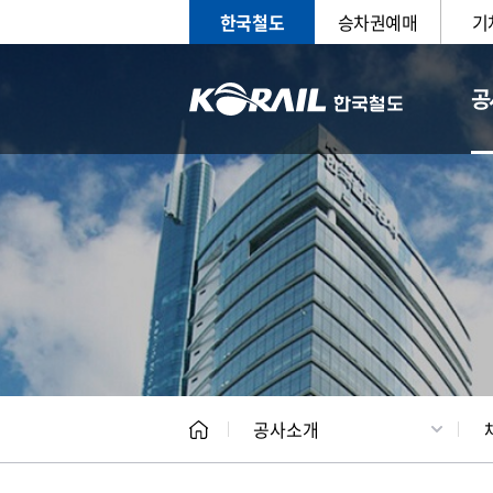
한국철도
승차권예매
기
공
CEO
일반현
공사소개