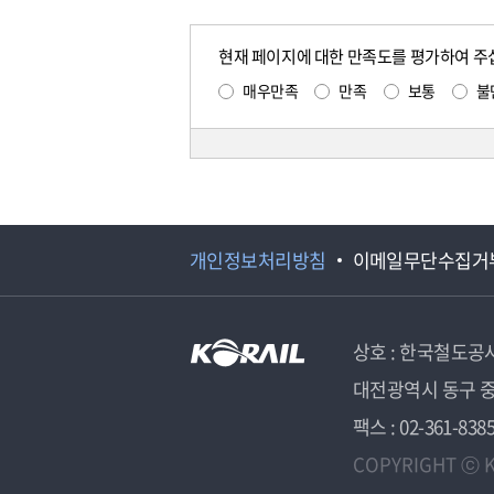
현재 페이지에 대한 만족도를 평가하여 주
매우만족
만족
보통
불
개인정보처리방침
이메일무단수집거
상호 : 한국철도공
대전광역시 동구 중
팩스 : 02-361-838
COPYRIGHT ⓒ K