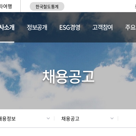
차여행
한국철도통계
사소개
정보공개
ESG경영
고객참여
주요
황
조직현황
채용정보
채용공고
채용정보
채용공고