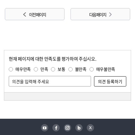
이전 페이지
다음 페이지
현재 페이지에 대한 만족도를 평가하여 주십시오.
콘텐츠 만족도 조사
만족도 조사
매우만족
만족
보통
불만족
매우불만족
담당자 정보
담당자 정보
유튜브
페이스북
인스타그램
블로그
트위터