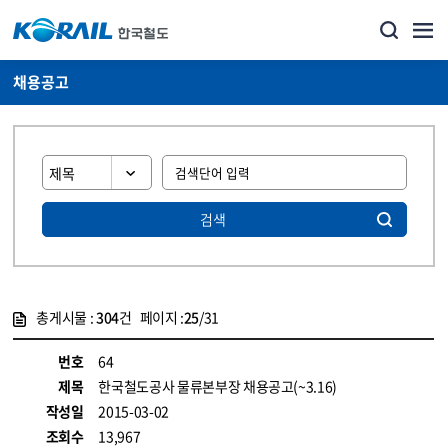
채용공고
검색
총게시물 :
304
건 페이지 :
25
/31
게시물 목록
코레일소개_경영공시_채용공고 목록 - 정보 제공
번호
64
제목
한국철도공사 물류본부장 채용공고(~3.16)
작성일
2015-03-02
조회수
13,967