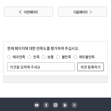
이전 페이지
다음 페이지
현재 페이지에 대한 만족도를 평가하여 주십시오.
콘텐츠 만족도 조사
만족도 조사
매우만족
만족
보통
불만족
매우불만족
담당자 정보
담당자 정보
유튜브
페이스북
인스타그램
블로그
트위터