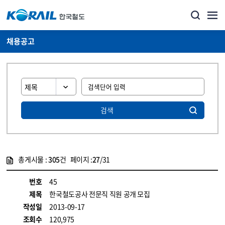
채용공고
검색
총게시물 :
305
건 페이지 :
27
/31
게시물 목록
코레일소개_경영공시_채용공고 목록 - 정보 제공
번호
45
제목
한국철도공사 전문직 직원 공개 모집
작성일
2013-09-17
조회수
120,975