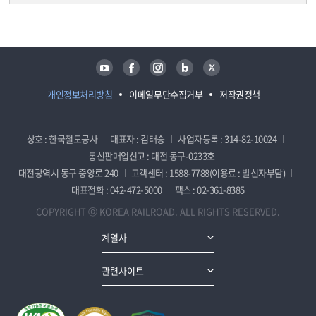
담당자 정보
담당자 정보
유튜브
페이스북
인스타그램
블로그
트위터
개인정보처리방침
이메일무단수집거부
저작권정책
상호 : 한국철도공사
대표자 : 김태승
사업자등록 : 314-82-10024
통신판매업신고 : 대전 동구-0233호
대전광역시 동구 중앙로 240
고객센터 : 1588-7788(이용료 : 발신자부담)
대표전화 : 042-472-5000
팩스 : 02-361-8385
COPYRIGHT ⓒ KOREA RAILROAD. ALL RIGHTS RESERVED.
계열사
관련사이트