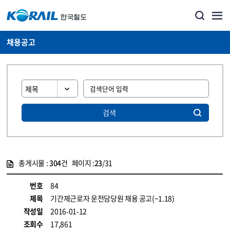
채용공고
검색
총게시물 :
304
건 페이지 :
23
/31
게시물 목록
코레일소개_경영공시_채용공고 목록 - 정보 제공
번호
84
제목
기간제근로자 운전담당원 채용 공고(~1.18)
작성일
2016-01-12
조회수
17,861