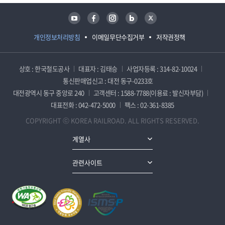
유튜브
페이스북
인스타그램
블로그
트위터
개인정보처리방침
이메일무단수집거부
저작권정책
상호 : 한국철도공사
대표자 : 김태승
사업자등록 : 314-82-10024
통신판매업신고 : 대전 동구-0233호
대전광역시 동구 중앙로 240
고객센터 : 1588-7788(이용료 : 발신자부담)
대표전화 : 042-472-5000
팩스 : 02-361-8385
COPYRIGHT ⓒ KOREA RAILROAD. ALL RIGHTS RESERVED.
계열사
관련사이트