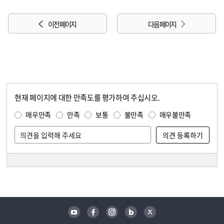
이전 페이지
다음 페이지
현재 페이지에 대한 만족도를 평가하여 주십시오.
콘텐츠 만족도 조사
만족도 조사
매우만족
만족
보통
불만족
매우불만족
담당자 정보
담당자 정보
유튜브
페이스북
인스타그램
블로그
트위터