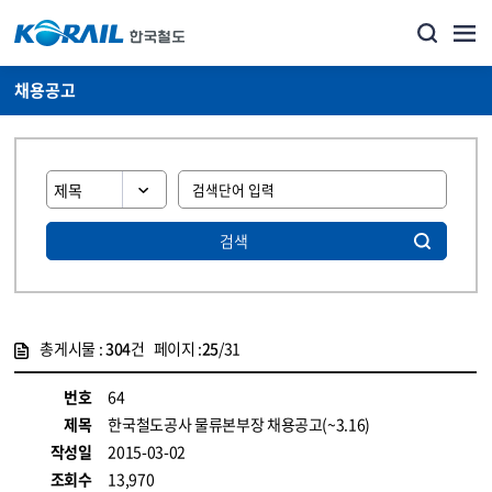
채용공고
검색
총게시물 :
304
건 페이지 :
25
/31
게시물 목록
코레일소개_경영공시_채용공고 목록 - 정보 제공
번호
64
제목
한국철도공사 물류본부장 채용공고(~3.16)
작성일
2015-03-02
조회수
13,970