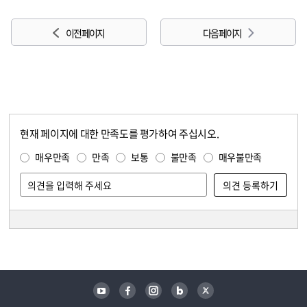
이전 페이지
다음 페이지
현재 페이지에 대한 만족도를 평가하여 주십시오.
콘텐츠 만족도 조사
만족도 조사
매우만족
만족
보통
불만족
매우불만족
담당자 정보
담당자 정보
유튜브
페이스북
인스타그램
블로그
트위터