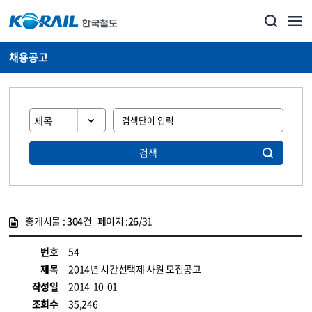
채용공고
검색
총게시물 :
304
건 페이지 :
26
/31
게시물 목록
코레일소개_경영공시_채용공고 목록 - 정보 제공
번호
54
제목
2014년 시간선택제 사원 모집공고
작성일
2014-10-01
조회수
35,246