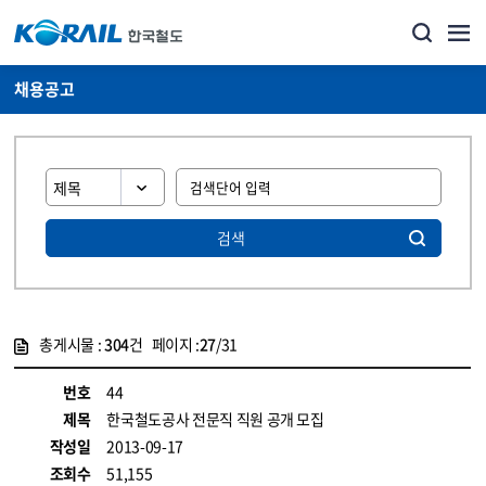
채용공고
검색
총게시물 :
304
건 페이지 :
27
/31
게시물 목록
코레일소개_경영공시_채용공고 목록 - 정보 제공
번호
44
제목
한국철도공사 전문직 직원 공개 모집
작성일
2013-09-17
조회수
51,155