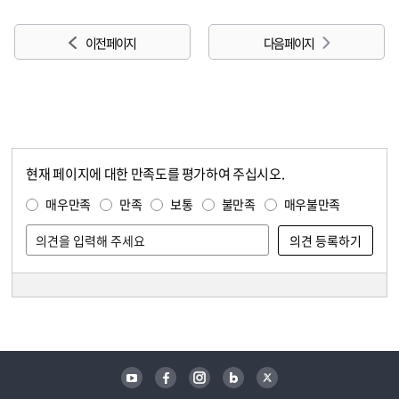
이전 페이지
다음 페이지
현재 페이지에 대한 만족도를 평가하여 주십시오.
콘텐츠 만족도 조사
만족도 조사
매우만족
만족
보통
불만족
매우불만족
담당자 정보
담당자 정보
유튜브
페이스북
인스타그램
블로그
트위터