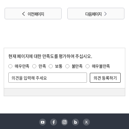
이전 페이지
다음 페이지
현재 페이지에 대한 만족도를 평가하여 주십시오.
콘텐츠 만족도 조사
만족도 조사
매우만족
만족
보통
불만족
매우불만족
담당자 정보
담당자 정보
유튜브
페이스북
인스타그램
블로그
트위터