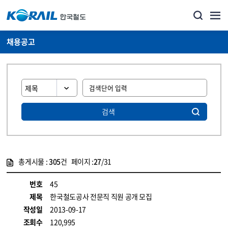
채용공고
검색
총게시물 :
305
건 페이지 :
27
/31
게시물 목록
코레일소개_경영공시_채용공고 목록 - 정보 제공
번호
45
제목
한국철도공사 전문직 직원 공개 모집
작성일
2013-09-17
조회수
120,995