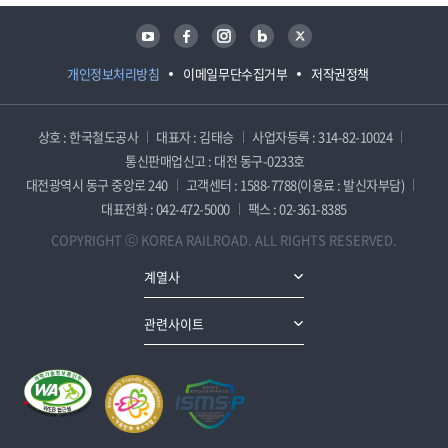
유튜브
페이스북
인스타그램
블로그
트위터
개인정보처리방침
이메일무단수집거부
저작권정책
상호 : 한국철도공사
대표자 : 김태승
사업자등록 : 314-82-10024
통신판매업신고 : 대전 동구-0233호
대전광역시 동구 중앙로 240
고객센터 : 1588-7788(이용료 : 발신자부담)
대표전화 : 042-472-5000
팩스 : 02-361-8385
COPYRIGHT ⓒ KOREA RAILROAD. ALL RIGHTS RESERVED.
계열사
관련사이트