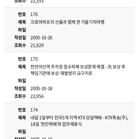
조회수
22,353
번호
176
제목
크로마하프의 선율과 함께 한 가을기차여행
파일
작성일
2005-10-26
조회수
21,929
번호
175
제목
천안아산역 주차장 침수피해 보상문제 해결 - 先 보상 후
책임기관에 보상·재발방지 요구키로
파일
작성일
2005-10-18
조회수
22,956
번호
174
제목
내달 1일부터 전국5개 지역 KTX 당일택배 - KTX특송(주),
18일 ‘한진택배’와 업무제휴식
파일