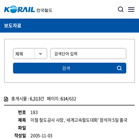
보도자료
검색
총게시물 :
6,313
건 페이지 :
614
/632
게시물 목록
뉴스·홍보_보도자료 목록 - 정보 제공
번호
183
제목
이철 철도공사 사장, ‘세계고속철도대회' 참석차 5일 출국
파일
작성일
2005-11-03