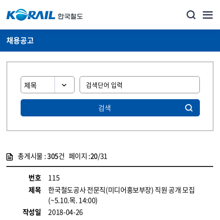
채용공고
검색
총게시물 :
305
건 페이지 :
20
/31
게시물 목록
코레일소개_경영공시_채용공고 목록 - 정보 제공
번호
115
제목
한국철도공사 전문직(미디어홍보부장) 직원 공개 모집
(~5.10.목. 14:00)
작성일
2018-04-26