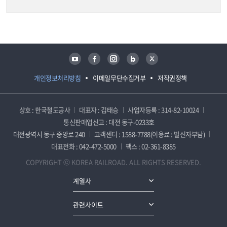
담당자 정보
담당자 정보
유튜브
페이스북
인스타그램
블로그
트위터
개인정보처리방침
이메일무단수집거부
저작권정책
상호 : 한국철도공사
대표자 : 김태승
사업자등록 : 314-82-10024
통신판매업신고 : 대전 동구-0233호
대전광역시 동구 중앙로 240
고객센터 : 1588-7788(이용료 : 발신자부담)
대표전화 : 042-472-5000
팩스 : 02-361-8385
COPYRIGHT ⓒ KOREA RAILROAD. ALL RIGHTS RESERVED.
계열사
관련사이트