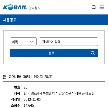
채용공고
검색
총게시물 :
305
건 페이지 :
28
/31
게시물 목록
코레일소개_경영공시_채용공고 목록 - 정보 제공
번호
35
제목
한국철도공사 특별열차 식당장 전문직 직원 공개 모집
작성일
2012-11-05
조회수
14,645