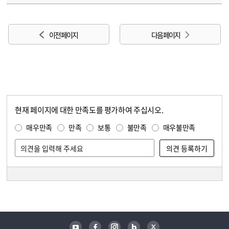
이전 페이지
다음 페이지
현재 페이지에 대한 만족도를 평가하여 주십시오.
콘텐츠 만족도 조사
만족도 조사
매우만족
만족
보통
불만족
매우불만족
담당자 정보
담당자 정보
유튜브
페이스북
인스타그램
블로그
트위터