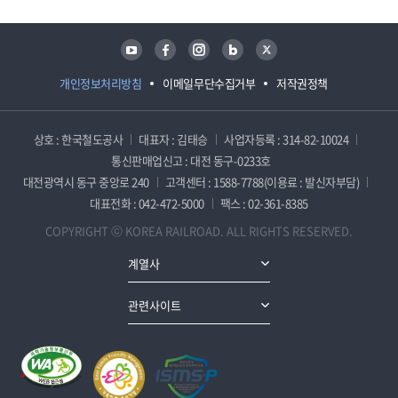
유튜브
페이스북
인스타그램
블로그
트위터
개인정보처리방침
이메일무단수집거부
저작권정책
상호 : 한국철도공사
대표자 : 김태승
사업자등록 : 314-82-10024
통신판매업신고 : 대전 동구-0233호
대전광역시 동구 중앙로 240
고객센터 : 1588-7788(이용료 : 발신자부담)
대표전화 : 042-472-5000
팩스 : 02-361-8385
COPYRIGHT ⓒ KOREA RAILROAD. ALL RIGHTS RESERVED.
계열사
관련사이트