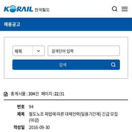
채용공고
검색
총게시물 :
304
건 페이지 :
22
/31
게시물 목록
코레일소개_경영공시_채용공고 목록 - 정보 제공
번호
94
제목
철도노조 파업에 따른 대체인력(일용기간제) 긴급 모집
(마감)
작성일
2016-09-30