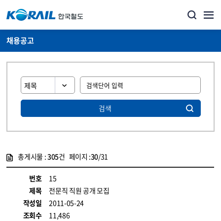
채용공고
검색
총게시물 :
305
건 페이지 :
30
/31
게시물 목록
코레일소개_경영공시_채용공고 목록 - 정보 제공
번호
15
제목
전문직 직원 공개 모집
작성일
2011-05-24
조회수
11,486