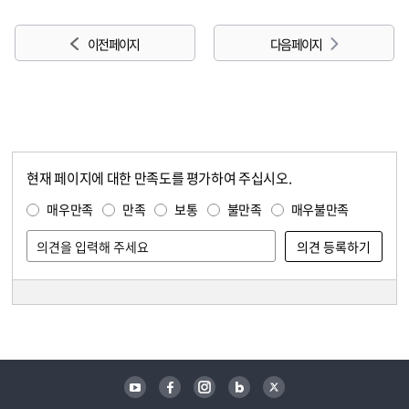
이전 페이지
다음 페이지
현재 페이지에 대한 만족도를 평가하여 주십시오.
콘텐츠 만족도 조사
만족도 조사
매우만족
만족
보통
불만족
매우불만족
담당자 정보
담당자 정보
유튜브
페이스북
인스타그램
블로그
트위터