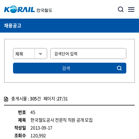
채용공고
검색
총게시물 :
305
건 페이지 :
27
/31
게시물 목록
코레일소개_경영공시_채용공고 목록 - 정보 제공
번호
45
제목
한국철도공사 전문직 직원 공개 모집
작성일
2013-09-17
조회수
120,992