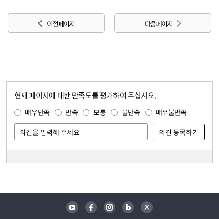
이전 페이지
다음 페이지
현재 페이지에 대한 만족도를 평가하여 주십시오.
콘텐츠 만족도 조사
만족도 조사
매우만족
만족
보통
불만족
매우불만족
담당자 정보
담당자 정보
유튜브
페이스북
인스타그램
블로그
트위터