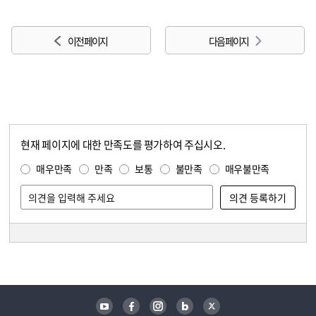
이전 페이지
다음 페이지
현재 페이지에 대한 만족도를 평가하여 주십시오.
콘텐츠 만족도 조사
만족도 조사
매우만족
만족
보통
불만족
매우불만족
담당자 정보
담당자 정보
유튜브
페이스북
인스타그램
블로그
트위터