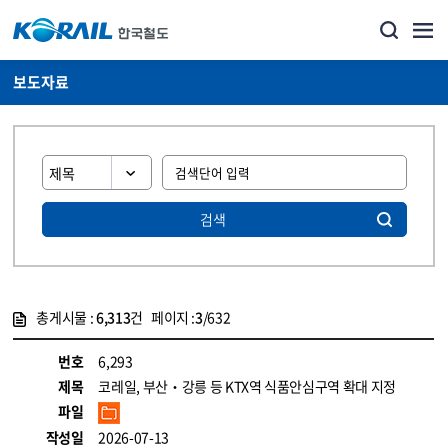
보도자료
검색
총게시물 :
6,313
건 페이지 :
3
/632
게시물 목록
뉴스·홍보_보도자료 목록 - 정보 제공
번호
6,293
제목
코레일, 부산‧강릉 등 KTX역 식품안심구역 확대 지정
파일
작성일
2026-07-13