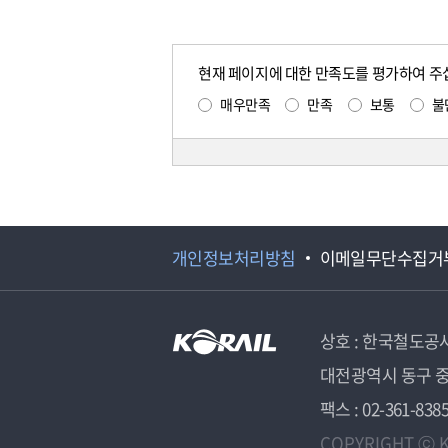
현재 페이지에 대한 만족도를 평가하여 주
매우만족
만족
보통
불
개인정보처리방침
이메일무단수집거
상호 : 한국철도공
대전광역시 동구 중
팩스 : 02-361-838
COPYRIGHT ⓒ K