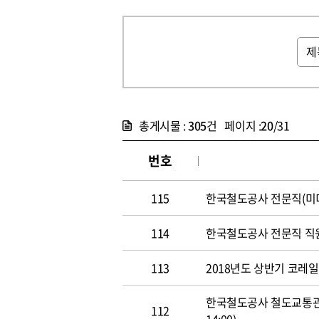
총게시물 :
305
건 페이지 :
20
/31
번호
115
한국철도공사 전문직(미디어홍
114
한국철도공사 전문직 직원 공개
113
2018년도 상반기 코레일 신
한국철도공사 철도교통관제사
112