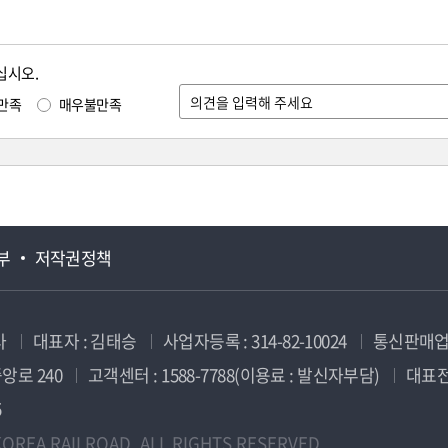
십시오.
만족
매우불만족
부
저작권정책
사
대표자 : 김태승
사업자등록 : 314-82-10024
통신판매업신
앙로 240
고객센터 : 1588-7788(이용료 : 발신자부담)
대표전화
5
OREA RAILROAD. ALL RIGHTS RESERVED.