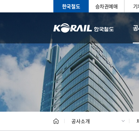
한국철도
승차권예매
기
공
CEO
일반현
공사소개