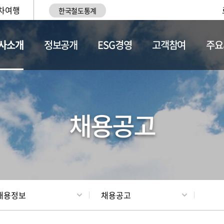
차여행
한국철도통계
사소개
정보공개
ESG경영
고객참여
주요
황
조직현황
채용정보
채용공고
채용정보
채용공고