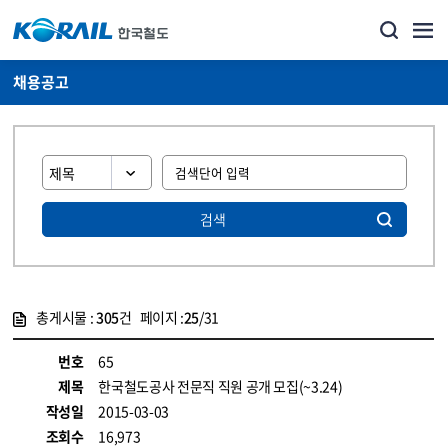
채용공고
검색
총게시물 :
305
건 페이지 :
25
/31
게시물 목록
코레일소개_경영공시_채용공고 목록 - 정보 제공
번호
65
제목
한국철도공사 전문직 직원 공개 모집(~3.24)
작성일
2015-03-03
조회수
16,973