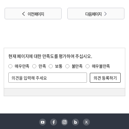
이전 페이지
다음 페이지
현재 페이지에 대한 만족도를 평가하여 주십시오.
콘텐츠 만족도 조사
만족도 조사
매우만족
만족
보통
불만족
매우불만족
담당자 정보
담당자 정보
유튜브
페이스북
인스타그램
블로그
트위터