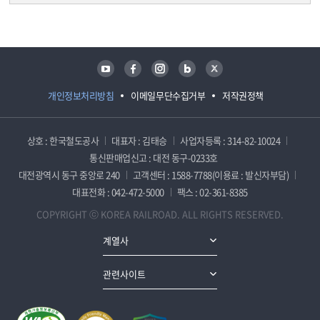
담당자 정보
담당자 정보
유튜브
페이스북
인스타그램
블로그
트위터
개인정보처리방침
이메일무단수집거부
저작권정책
상호 : 한국철도공사
대표자 : 김태승
사업자등록 : 314-82-10024
통신판매업신고 : 대전 동구-0233호
대전광역시 동구 중앙로 240
고객센터 : 1588-7788(이용료 : 발신자부담)
대표전화 : 042-472-5000
팩스 : 02-361-8385
COPYRIGHT ⓒ KOREA RAILROAD. ALL RIGHTS RESERVED.
계열사
관련사이트