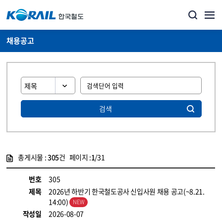
채용공고
검색
총게시물 :
305
건 페이지 :
1
/31
게시물 목록
코레일소개_경영공시_채용공고 목록 - 정보 제공
번호
305
제목
2026년 하반기 한국철도공사 신입사원 채용 공고(~8.21.
14:00)
작성일
2026-08-07