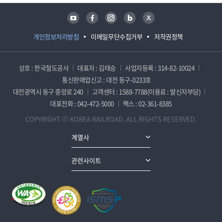
유튜브
페이스북
인스타그램
블로그
트위터
개인정보처리방침
이메일무단수집거부
저작권정책
상호 : 한국철도공사
대표자 : 김태승
사업자등록 : 314-82-10024
통신판매업신고 : 대전 동구-0233호
대전광역시 동구 중앙로 240
고객센터 : 1588-7788(이용료 : 발신자부담)
대표전화 : 042-472-5000
팩스 : 02-361-8385
COPYRIGHT ⓒ KOREA RAILROAD. ALL RIGHTS RESERVED.
계열사
관련사이트