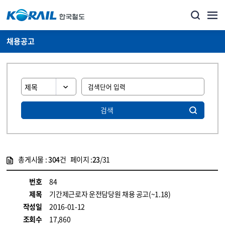
채용공고
검색
총게시물 :
304
건 페이지 :
23
/31
게시물 목록
코레일소개_경영공시_채용공고 목록 - 정보 제공
번호
84
제목
기간제근로자 운전담당원 채용 공고(~1.18)
작성일
2016-01-12
조회수
17,860