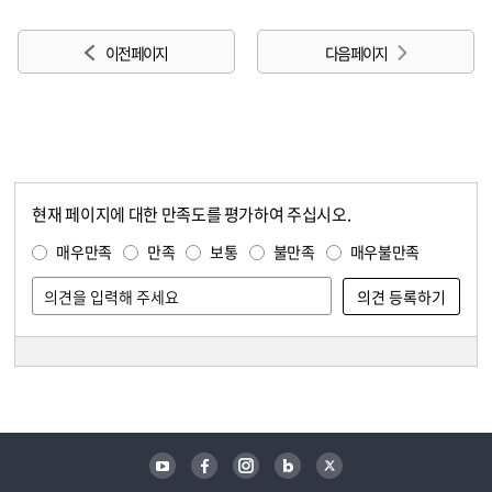
이전 페이지
다음 페이지
현재 페이지에 대한 만족도를 평가하여 주십시오.
콘텐츠 만족도 조사
만족도 조사
매우만족
만족
보통
불만족
매우불만족
담당자 정보
담당자 정보
유튜브
페이스북
인스타그램
블로그
트위터