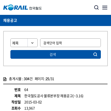
채용공고
검색
총게시물 :
304
건 페이지 :
25
/31
게시물 목록
코레일소개_경영공시_채용공고 목록 - 정보 제공
번호
64
제목
한국철도공사 물류본부장 채용공고(~3.16)
작성일
2015-03-02
조회수
13,967