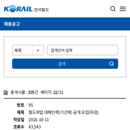
채용공고
검색
총게시물 :
305
건 페이지 :
22
/31
게시물 목록
코레일소개_경영공시_채용공고 목록 - 정보 제공
번호
95
제목
철도파업 대체인력(기간제) 공개 모집(마감)
작성일
2016-10-11
조회수
43,543