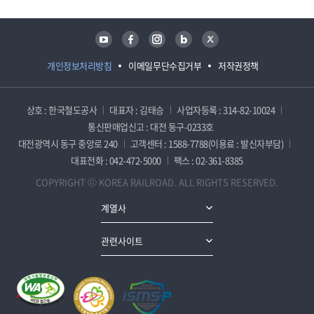
유튜브
페이스북
인스타그램
블로그
트위터
개인정보처리방침
이메일무단수집거부
저작권정책
상호 : 한국철도공사
대표자 : 김태승
사업자등록 : 314-82-10024
통신판매업신고 : 대전 동구-0233호
대전광역시 동구 중앙로 240
고객센터 : 1588-7788(이용료 : 발신자부담)
대표전화 : 042-472-5000
팩스 : 02-361-8385
COPYRIGHT ⓒ KOREA RAILROAD. ALL RIGHTS RESERVED.
계열사
관련사이트