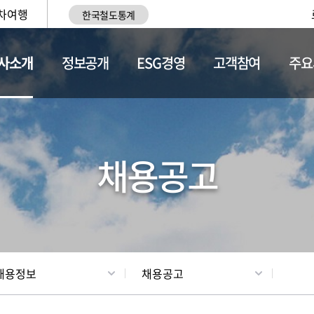
차여행
한국철도통계
사소개
정보공개
ESG경영
고객참여
주요
황
조직현황
채용정보
채용공고
채용정보
채용공고