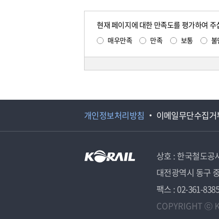
현재 페이지에 대한 만족도를 평가하여 주
매우만족
만족
보통
불
개인정보처리방침
이메일무단수집거
상호 : 한국철도공
대전광역시 동구 중
팩스 : 02-361-838
COPYRIGHT ⓒ K