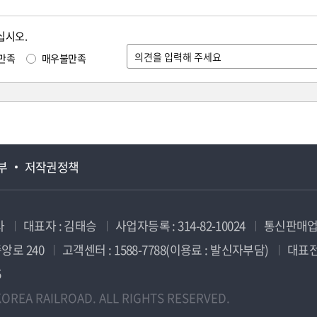
십시오.
만족
매우불만족
부
저작권정책
사
대표자 : 김태승
사업자등록 : 314-82-10024
통신판매업신
앙로 240
고객센터 : 1588-7788(이용료 : 발신자부담)
대표전화
5
OREA RAILROAD. ALL RIGHTS RESERVED.