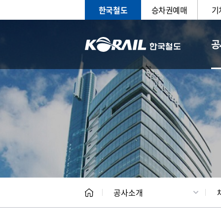
한국철도
승차권예매
기
공
CEO
일반현
공사소개