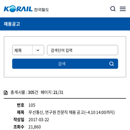
채용공고
검색
총게시물 :
305
건 페이지 :
21
/31
게시물 목록
코레일소개_경영공시_채용공고 목록 - 정보 제공
번호
105
제목
무선통신, 연구원 전문직 채용 공고(~4.10 14:00까지)
작성일
2017-03-22
조회수
21,860