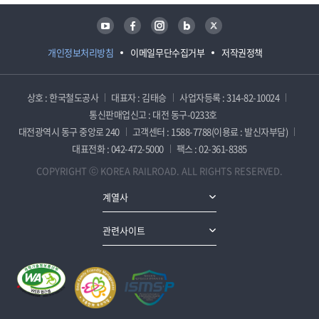
유튜브
페이스북
인스타그램
블로그
트위터
개인정보처리방침
이메일무단수집거부
저작권정책
상호 : 한국철도공사
대표자 : 김태승
사업자등록 : 314-82-10024
통신판매업신고 : 대전 동구-0233호
대전광역시 동구 중앙로 240
고객센터 : 1588-7788(이용료 : 발신자부담)
대표전화 : 042-472-5000
팩스 : 02-361-8385
COPYRIGHT ⓒ KOREA RAILROAD. ALL RIGHTS RESERVED.
계열사
관련사이트