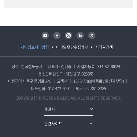
담당자 정보
담당자 정보
유튜브
페이스북
인스타그램
블로그
트위터
개인정보처리방침
이메일무단수집거부
저작권정책
상호 : 한국철도공사
대표자 : 김태승
사업자등록 : 314-82-10024
통신판매업신고 : 대전 동구-0233호
대전광역시 동구 중앙로 240
고객센터 : 1588-7788(이용료 : 발신자부담)
대표전화 : 042-472-5000
팩스 : 02-361-8385
COPYRIGHT ⓒ KOREA RAILROAD. ALL RIGHTS RESERVED.
계열사
관련사이트