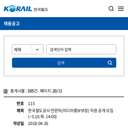
채용공고
검색
총게시물 :
305
건 페이지 :
20
/31
게시물 목록
코레일소개_경영공시_채용공고 목록 - 정보 제공
번호
115
제목
한국철도공사 전문직(미디어홍보부장) 직원 공개 모집
(~5.10.목. 14:00)
작성일
2018-04-26