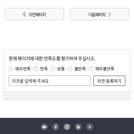
이전 페이지
다음 페이지
현재 페이지에 대한 만족도를 평가하여 주십시오.
콘텐츠 만족도 조사
만족도 조사
매우만족
만족
보통
불만족
매우불만족
담당자 정보
담당자 정보
유튜브
페이스북
인스타그램
블로그
트위터