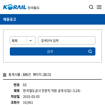
채용공고
검색
총게시물 :
305
건 페이지 :
25
/31
게시물 목록
코레일소개_경영공시_채용공고 목록 - 정보 제공
번호
65
제목
한국철도공사 전문직 직원 공개 모집(~3.24)
작성일
2015-03-03
조회수
16,961