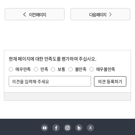
이전 페이지
다음 페이지
현재 페이지에 대한 만족도를 평가하여 주십시오.
콘텐츠 만족도 조사
만족도 조사
매우만족
만족
보통
불만족
매우불만족
담당자 정보
담당자 정보
유튜브
페이스북
인스타그램
블로그
트위터