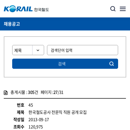
채용공고
검색
총게시물 :
305
건 페이지 :
27
/31
게시물 목록
코레일소개_경영공시_채용공고 목록 - 정보 제공
번호
45
제목
한국철도공사 전문직 직원 공개 모집
작성일
2013-09-17
조회수
120,975