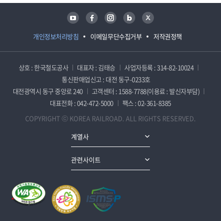
유튜브
페이스북
인스타그램
블로그
트위터
개인정보처리방침
이메일무단수집거부
저작권정책
상호 : 한국철도공사
대표자 : 김태승
사업자등록 : 314-82-10024
통신판매업신고 : 대전 동구-0233호
대전광역시 동구 중앙로 240
고객센터 : 1588-7788(이용료 : 발신자부담)
대표전화 : 042-472-5000
팩스 : 02-361-8385
COPYRIGHT ⓒ KOREA RAILROAD. ALL RIGHTS RESERVED.
계열사
관련사이트