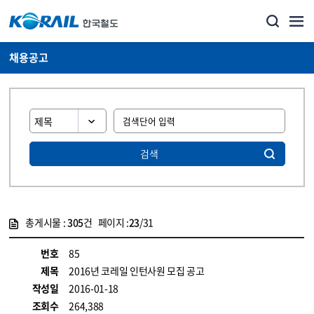
채용공고
검색
총게시물 :
305
건 페이지 :
23
/31
게시물 목록
코레일소개_경영공시_채용공고 목록 - 정보 제공
번호
85
제목
2016년 코레일 인턴사원 모집 공고
작성일
2016-01-18
조회수
264,388