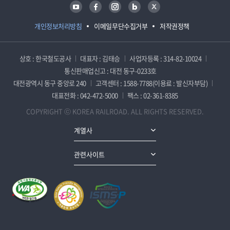
유튜브
페이스북
인스타그램
블로그
트위터
개인정보처리방침
이메일무단수집거부
저작권정책
상호 : 한국철도공사
대표자 : 김태승
사업자등록 : 314-82-10024
통신판매업신고 : 대전 동구-0233호
대전광역시 동구 중앙로 240
고객센터 : 1588-7788(이용료 : 발신자부담)
대표전화 : 042-472-5000
팩스 : 02-361-8385
COPYRIGHT ⓒ KOREA RAILROAD. ALL RIGHTS RESERVED.
계열사
관련사이트