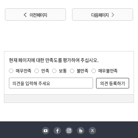
이전 페이지
다음 페이지
현재 페이지에 대한 만족도를 평가하여 주십시오.
콘텐츠 만족도 조사
만족도 조사
매우만족
만족
보통
불만족
매우불만족
담당자 정보
담당자 정보
유튜브
페이스북
인스타그램
블로그
트위터