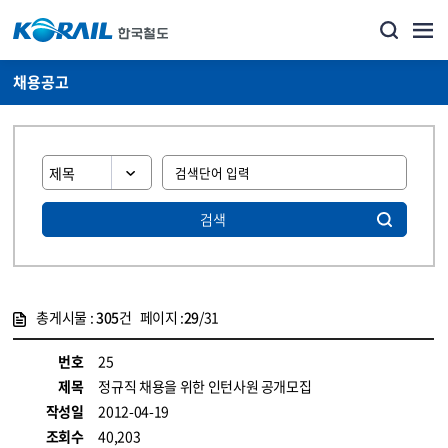
채용공고
검색
총게시물 :
305
건 페이지 :
29
/31
게시물 목록
코레일소개_경영공시_채용공고 목록 - 정보 제공
번호
25
제목
정규직 채용을 위한 인턴사원 공개모집
작성일
2012-04-19
조회수
40,203