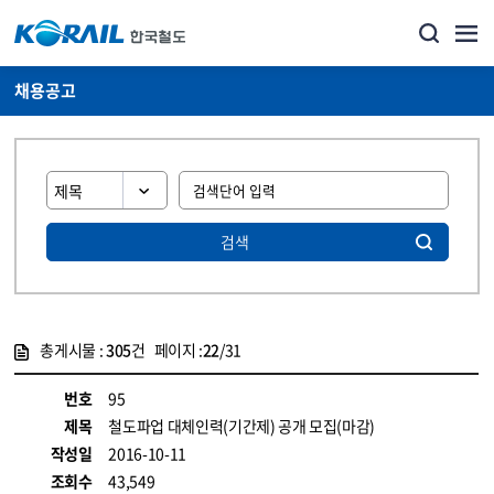
채용공고
검색
총게시물 :
305
건 페이지 :
22
/31
게시물 목록
코레일소개_경영공시_채용공고 목록 - 정보 제공
번호
95
제목
철도파업 대체인력(기간제) 공개 모집(마감)
작성일
2016-10-11
조회수
43,549