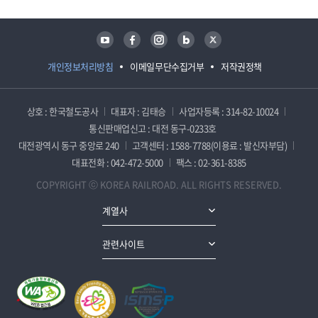
유튜브
페이스북
인스타그램
블로그
트위터
개인정보처리방침
이메일무단수집거부
저작권정책
상호 : 한국철도공사
대표자 : 김태승
사업자등록 : 314-82-10024
통신판매업신고 : 대전 동구-0233호
대전광역시 동구 중앙로 240
고객센터 : 1588-7788(이용료 : 발신자부담)
대표전화 : 042-472-5000
팩스 : 02-361-8385
COPYRIGHT ⓒ KOREA RAILROAD. ALL RIGHTS RESERVED.
계열사
관련사이트