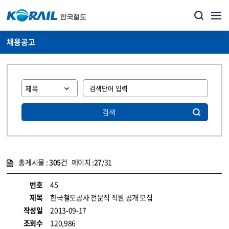
채용공고
검색
총게시물 :
305
건 페이지 :
27
/31
게시물 목록
코레일소개_경영공시_채용공고 목록 - 정보 제공
번호
45
제목
한국철도공사 전문직 직원 공개 모집
작성일
2013-09-17
조회수
120,986