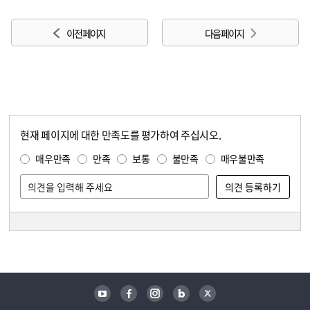
이전 페이지
다음 페이지
현재 페이지에 대한 만족도를 평가하여 주십시오.
콘텐츠 만족도 조사
만족도 조사
매우만족
만족
보통
불만족
매우불만족
담당자 정보
담당자 정보
유튜브
페이스북
인스타그램
블로그
트위터