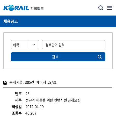
채용공고
검색
총게시물 :
305
건 페이지 :
29
/31
게시물 목록
코레일소개_경영공시_채용공고 목록 - 정보 제공
번호
25
제목
정규직 채용을 위한 인턴사원 공개모집
작성일
2012-04-19
조회수
40,207