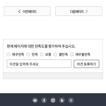
이전 페이지
다음 페이지
현재 페이지에 대한 만족도를 평가하여 주십시오.
콘텐츠 만족도 조사
만족도 조사
매우만족
만족
보통
불만족
매우불만족
담당자 정보
담당자 정보
유튜브
페이스북
인스타그램
블로그
트위터