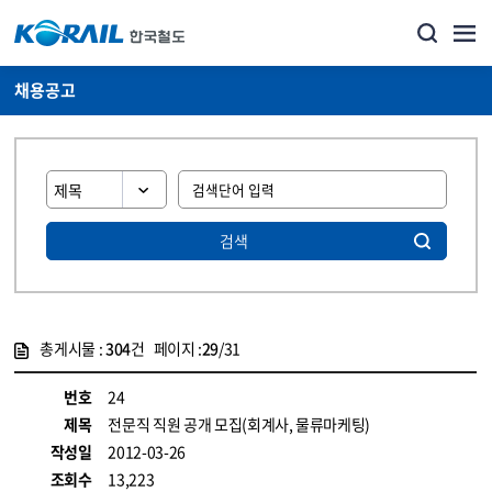
채용공고
검색
총게시물 :
304
건 페이지 :
29
/31
게시물 목록
코레일소개_경영공시_채용공고 목록 - 정보 제공
번호
24
제목
전문직 직원 공개 모집(회계사, 물류마케팅)
작성일
2012-03-26
조회수
13,223