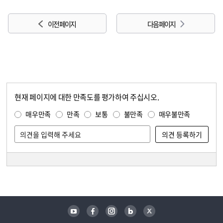
이전 페이지
다음 페이지
현재 페이지에 대한 만족도를 평가하여 주십시오.
콘텐츠 만족도 조사
만족도 조사
매우만족
만족
보통
불만족
매우불만족
담당자 정보
담당자 정보
유튜브
페이스북
인스타그램
블로그
트위터