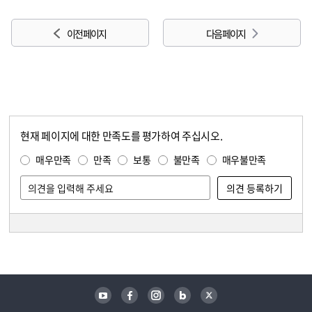
이전 페이지
다음 페이지
현재 페이지에 대한 만족도를 평가하여 주십시오.
콘텐츠 만족도 조사
만족도 조사
매우만족
만족
보통
불만족
매우불만족
담당자 정보
담당자 정보
유튜브
페이스북
인스타그램
블로그
트위터