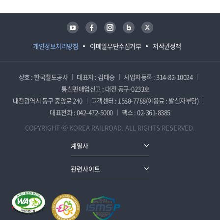
유튜브
페이스북
인스타그램
블로그
트위터
개인정보처리방침
이메일무단수집거부
저작권정책
상호 : 한국철도공사
대표자 : 김태승
사업자등록 : 314-82-10024
통신판매업신고 : 대전 동구-0233호
대전광역시 동구 중앙로 240
고객센터 : 1588-7788(이용료 : 발신자부담)
대표전화 : 042-472-5000
팩스 : 02-361-8385
COPYRIGHT ⓒ KOREA RAILROAD. ALL RIGHTS RESERVED.
계열사
관련사이트