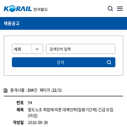
채용공고
검색
총게시물 :
304
건 페이지 :
22
/31
게시물 목록
코레일소개_경영공시_채용공고 목록 - 정보 제공
번호
94
제목
철도노조 파업에 따른 대체인력(일용기간제) 긴급 모집
(마감)
작성일
2016-09-30