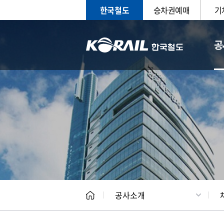
한국철도
승차권예매
기
공
CEO
일반현
공사소개