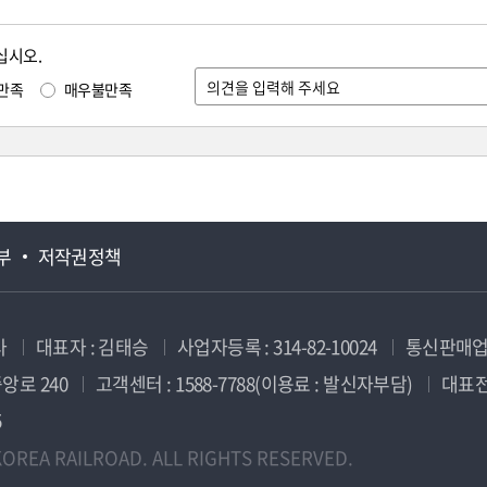
십시오.
만족
매우불만족
부
저작권정책
사
대표자 : 김태승
사업자등록 : 314-82-10024
통신판매업신
앙로 240
고객센터 : 1588-7788(이용료 : 발신자부담)
대표전화
5
OREA RAILROAD. ALL RIGHTS RESERVED.