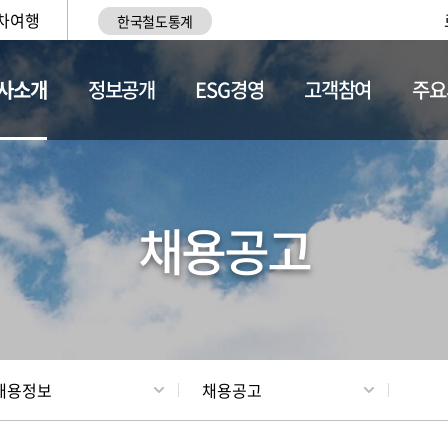
차여행
한국철도통계
사소개
정보공개
ESG경영
고객참여
주요
황
조직현황
채용정보
채용공고
채용정보
채용공고