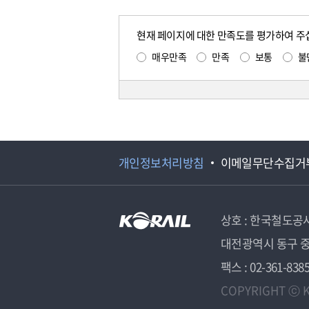
현재 페이지에 대한 만족도를 평가하여 주
매우만족
만족
보통
불
개인정보처리방침
이메일무단수집거
상호 : 한국철도공
대전광역시 동구 중
팩스 : 02-361-838
COPYRIGHT ⓒ K