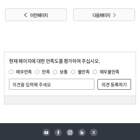
이전 페이지
다음 페이지
현재 페이지에 대한 만족도를 평가하여 주십시오.
콘텐츠 만족도 조사
만족도 조사
매우만족
만족
보통
불만족
매우불만족
담당자 정보
담당자 정보
유튜브
페이스북
인스타그램
블로그
트위터