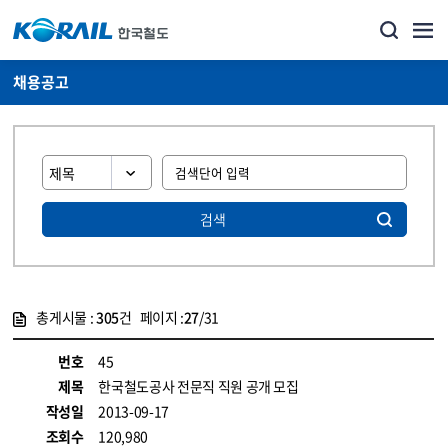
채용공고
검색
총게시물 :
305
건 페이지 :
27
/31
게시물 목록
코레일소개_경영공시_채용공고 목록 - 정보 제공
번호
45
제목
한국철도공사 전문직 직원 공개 모집
작성일
2013-09-17
조회수
120,980