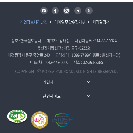
유튜브
페이스북
인스타그램
블로그
트위터
개인정보처리방침
이메일무단수집거부
저작권정책
상호 : 한국철도공사
대표자 : 김태승
사업자등록 : 314-82-10024
통신판매업신고 : 대전 동구-0233호
대전광역시 동구 중앙로 240
고객센터 : 1588-7788(이용료 : 발신자부담)
대표전화 : 042-472-5000
팩스 : 02-361-8385
COPYRIGHT ⓒ KOREA RAILROAD. ALL RIGHTS RESERVED.
계열사
관련사이트