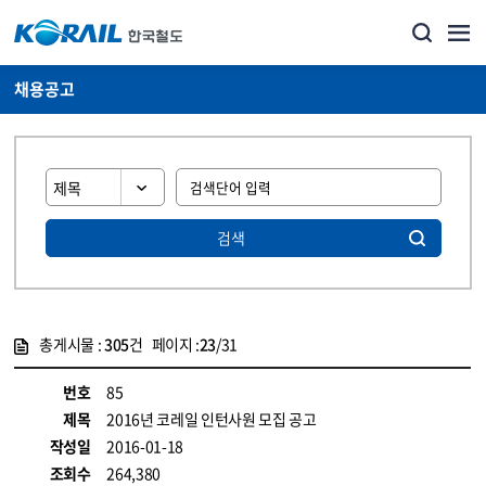
채용공고
검색
총게시물 :
305
건 페이지 :
23
/31
게시물 목록
코레일소개_경영공시_채용공고 목록 - 정보 제공
번호
85
제목
2016년 코레일 인턴사원 모집 공고
작성일
2016-01-18
조회수
264,380