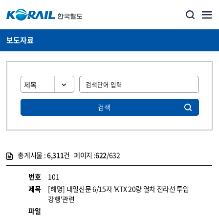
보도자료
검색
총게시물 :
6,311
건 페이지 :
622
/632
게시물 목록
뉴스·홍보_보도자료 목록 - 정보 제공
번호
101
제목
[해명] 내일신문 6/15자 'KTX 20량 열차 전라선 투입
강행'관련
파일