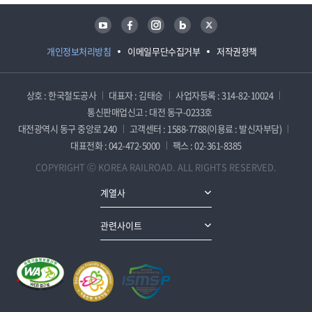
유튜브
페이스북
인스타그램
블로그
트위터
개인정보처리방침
이메일무단수집거부
저작권정책
상호 : 한국철도공사
대표자 : 김태승
사업자등록 : 314-82-10024
통신판매업신고 : 대전 동구-0233호
대전광역시 동구 중앙로 240
고객센터 : 1588-7788(이용료 : 발신자부담)
대표전화 : 042-472-5000
팩스 : 02-361-8385
COPYRIGHT ⓒ KOREA RAILROAD. ALL RIGHTS RESERVED.
계열사
관련사이트