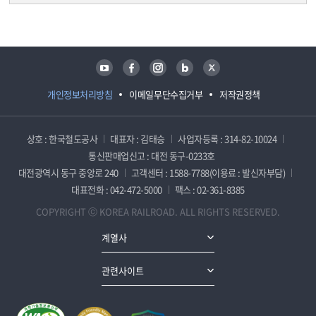
담당자 정보
담당자 정보
유튜브
페이스북
인스타그램
블로그
트위터
개인정보처리방침
이메일무단수집거부
저작권정책
상호 : 한국철도공사
대표자 : 김태승
사업자등록 : 314-82-10024
통신판매업신고 : 대전 동구-0233호
대전광역시 동구 중앙로 240
고객센터 : 1588-7788(이용료 : 발신자부담)
대표전화 : 042-472-5000
팩스 : 02-361-8385
COPYRIGHT ⓒ KOREA RAILROAD. ALL RIGHTS RESERVED.
계열사
관련사이트